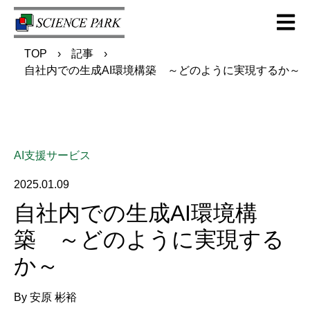
Open m
TOP
記事
自社内での生成AI環境構築 ～どのように実現するか～
AI支援サービス
2025.01.09
自社内での生成AI環境構
築 ～どのように実現する
か～
By
安原 彬裕